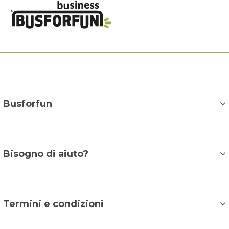
Busforfun
Chi Siamo
BusForFun Business
Dicono di noi
Bisogno di aiuto?
Diventa Partner
Lavora con noi
FAQ AZIENDE
Contatti
Termini e condizioni
Termini e condizioni generali